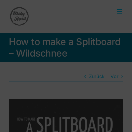
Zum
Inhalt
springen
How to make a Splitboard
– Wildschnee
Zurück
Vor
Zeige
grösseres
Bild