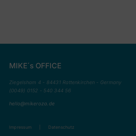
MIKE´s OFFICE
Ziegelsham 4 - 84431 Rattenkirchen - Germany
(0049) 0152 - 540 344 56
hello@mikeroza.de
Impressum
Datenschutz