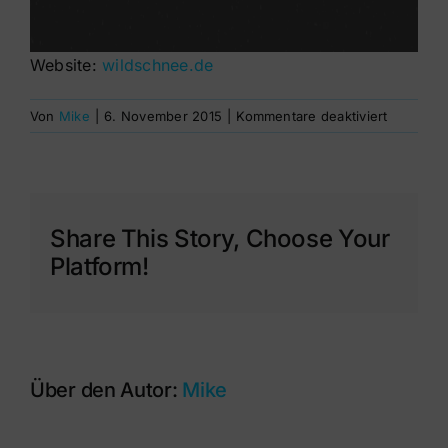
Website:
wildschnee.de
für
Von
Mike
|
6. November 2015
|
Kommentare deaktiviert
How
to
make
a
Splitboar
Share This Story, Choose Your
–
Platform!
Wildschn
Über den Autor:
Mike