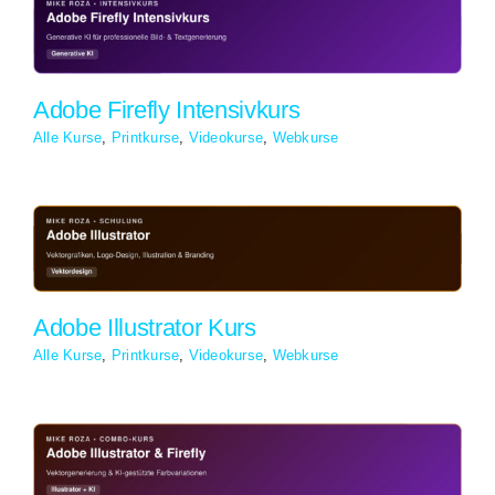
Adobe Firefly Intensivkurs
Alle Kurse
,
Printkurse
,
Videokurse
,
Webkurse
Adobe Illustrator Kurs
Alle Kurse
,
Printkurse
,
Videokurse
,
Webkurse