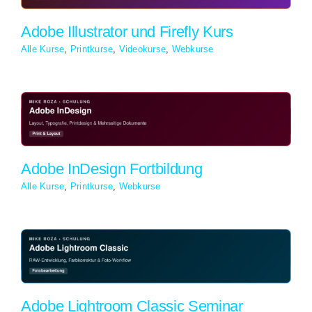
Adobe Illustrator und Firefly Kurs
Alle Kurse
,
Printkurse
,
Videokurse
,
Webkurse
Adobe InDesign Fortbildung
Alle Kurse
,
Printkurse
,
Webkurse
Adobe Lightroom Classic Seminar